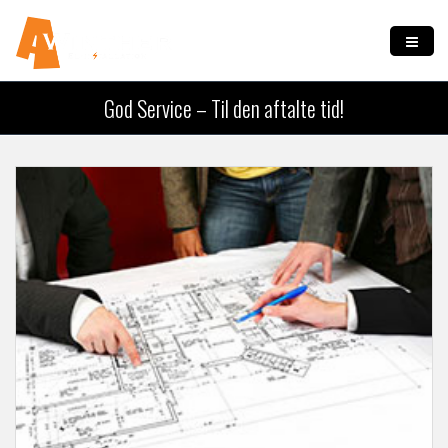
Gå til hovedindhold
Forside
God Service – Til den aftalte tid!
Om os
Vi tilbyder
Kontakt